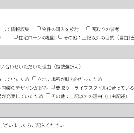
として情報収集
物件の購入を検討
間取りの参考
たい
住宅ローンの相談
その他：上記以外の目的（自由記
問い合わせいただいた理由（複数選択可）
致していたため
立地：場所が魅力的だったため
や内装のデザインが好み
間取り：ライフスタイルに合ってい
備が充実していたため
その他：上記以外の理由（自由記述）
がございましたらご記入ください