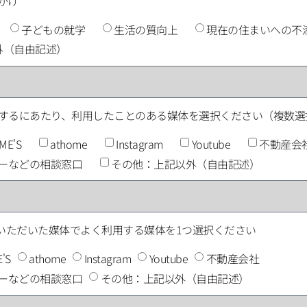
かけ
化
子どもの就学
生活の質向上
現在の住まいへの不
外（自由記述）
討するにあたり、利用したことのある媒体を選択ください（複数選
ME'S
athome
Instagram
Youtube
不動産
ンターなどの相談窓口
その他：上記以外（自由記述）
択いただいた媒体でよく利用する媒体を1つ選択ください
'S
athome
Instagram
Youtube
不動産会社
ターなどの相談窓口
その他：上記以外（自由記述）