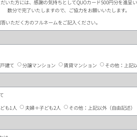
だいた方には、感謝の気持ちとしてQUOカード500円分を進呈
数分で完了いたしますので、ご協力をお願いいたします。
回答いただく方のフルネームをご記入ください。
戸建て
分譲マンション
賃貸マンション
その他：上記
て
ども1人
夫婦＋子ども2人
その他：上記以外（自由記述）