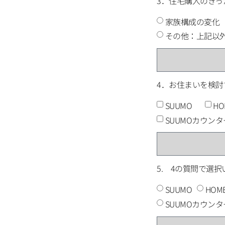
3．住宅購入のきっ
家族構成の変
その他：上記以
4．お住まいを検
SUUMO
HO
SUUMOカウ
5. 4の質問で選
SUUMO
HOME
SUUMOカウン