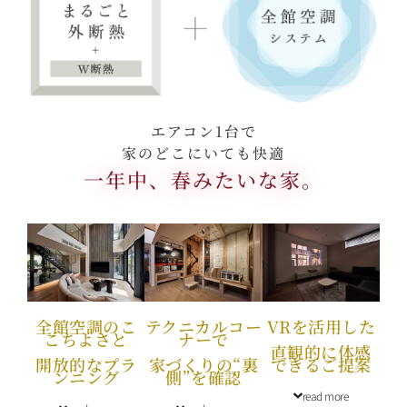
エアコン1台で
家のどこにいても快適
一年中、春みたいな家。
全館空調のこ
テクニカルコー
VRを活用した
こちよさと
ナーで
直観的に体感
開放的なプラ
家づくりの“裏
できるご提案
ンニング
側”を確認
read more