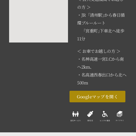
の方 ＞
・JR「清州駅｣から春日循
環ブルールート
「宮重町｣下車北へ徒歩
11分
＜ お車でお越しの方 ＞
・名神高速一宮I.Cから南
へ2km、
・名高速西春出口から北へ
500m
Googleマップを開く