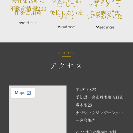
住”して
ティング」で
不動産情報200
件をご用意
後悔しない家
ご家族の“想
づくり
い”をかたちに
read more
read more
read more
access
アクセス
〒491-0823
愛知県一宮市丹陽町五日市
場本地28
ナゴヤハウジングセンター
一宮会場内
＜ 公共交通機関でお越し