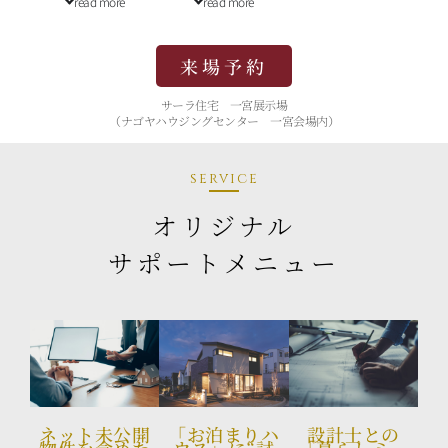
read more
read more
来場予約
サーラ住宅 一宮展示場
（ナゴヤハウジングセンター 一宮会場内）
service
オリジナル
サポートメニュー
ネット未公開
「お泊まりハ
設計士との
物件を含めた
ウス」に“試
「暮らしミー